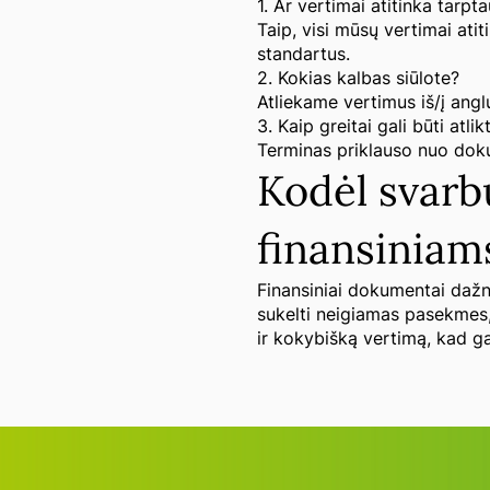
1. Ar vertimai atitinka tarpt
Taip, visi mūsų vertimai ati
standartus.
2. Kokias kalbas siūlote?
Atliekame vertimus iš/į anglų
3. Kaip greitai gali būti atl
Terminas priklauso nuo doku
Kodėl svarbu
finansinia
Finansiniai dokumentai dažna
sukelti neigiamas pasekmes, 
ir kokybišką vertimą, kad g