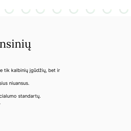
ansinių
 tik kalbinių įgūdžių, bet ir
sius niuansus.
ncialumo standartų.
.