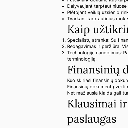
Dalyvaujant tarptautiniuose
Plėtojant veiklą užsienio rin
Tvarkant tarptautinius mokes
Kaip užtikr
Specialistų atranka: Su finan
Redagavimas ir peržiūra: Vis
Technologijų naudojimas: Pa
terminologiją.
Finansinių 
Kuo skiriasi finansinių doku
Finansinių dokumentų vertimas
Net mažiausia klaida gali tu
Klausimai i
paslaugas