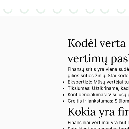
Kodėl verta 
vertimų pa
Finansų sritis yra viena sudė
gilios srities žinių. Štai kod
Ekspertizė: Mūsų vertėjai tur
Tikslumas: Užtikriname, kad s
Konfidencialumas: Visi jūsų
Greitis ir lankstumas: Siūlom
Kokia yra f
Finansiniai vertimai yra būtin
Pateikiant dokumentus tarp