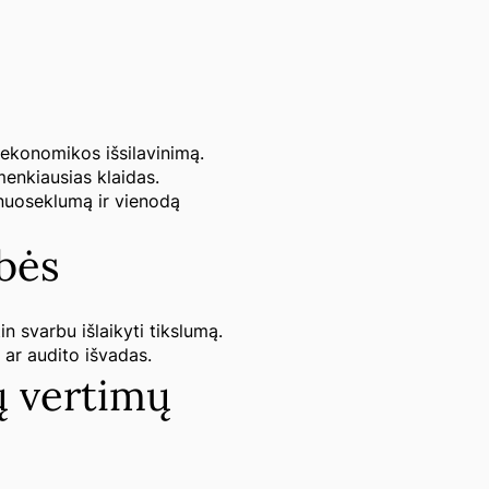
a ekonomikos išsilavinimą.
menkiausias klaidas.
nuoseklumą ir vienodą
bės
in svarbu išlaikyti tikslumą.
 ar audito išvadas.
ų vertimų