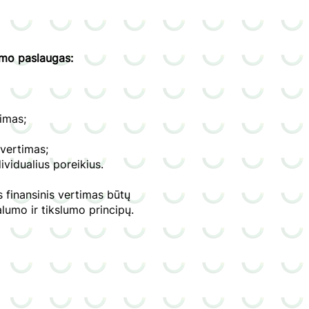
imo paslaugas:
timas;
 vertimas;
ividualius poreikius.
 finansinis vertimas būtų
alumo ir tikslumo principų.