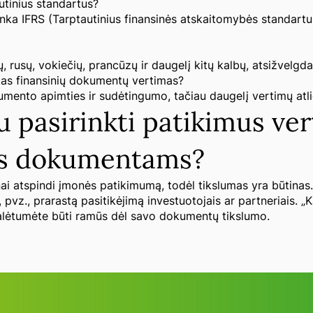
autinius standartus?
tinka IFRS (Tarptautinius finansinės atskaitomybės standartu
, rusų, vokiečių, prancūzų ir daugelį kitų kalbų, atsižvelgda
iktas finansinių dokumentų vertimas?
mento apimties ir sudėtingumo, tačiau daugelį vertimų atl
 pasirinkti patikimus ver
ms dokumentams?
i atspindi įmonės patikimumą, todėl tikslumas yra būtinas.
pvz., prarastą pasitikėjimą investuotojais ar partneriais. „K
alėtumėte būti ramūs dėl savo dokumentų tikslumo.