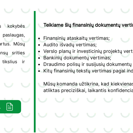
Teikiame šių finansinių dokumentų vert
os kokybės
 paslaugas,
Finansinių ataskaitų vertimas;
dartus. Mūsų
Audito išvadų vertimas;
Verslo planų ir investicinių projektų ver
ansų srities
Bankinių dokumentų vertimas;
tikslius ir
Draudimo polisų ir susijusių dokumentų
Kitų finansinių tekstų vertimas pagal ind
Mūsų komanda užtikrina, kad kiekvienas
atliktas preciziškai, laikantis konfidenci
A