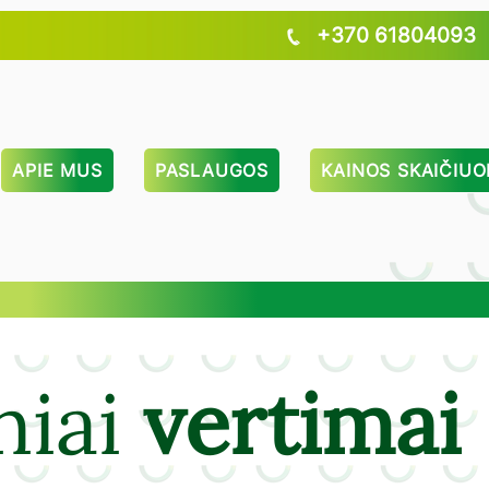
+370 61804093
APIE MUS
PASLAUGOS
KAINOS SKAIČIUO
niai
vertimai