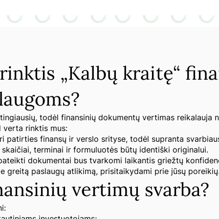
rinktis „Kalbų kraitę“ fin
slaugoms?
tingiausių, todėl finansinių dokumentų vertimas reikalauja ne
ėl verta rinktis mus:
i patirties finansų ir verslo srityse, todėl supranta svarbiau
kaičiai, terminai ir formuluotės būtų identiški originalui.
 pateikti dokumentai bus tvarkomi laikantis griežtų konfide
e greitą paslaugų atlikimą, prisitaikydami prie jūsų poreikių
inansinių vertimų svarba?
i:
tautiniams investuotojams;