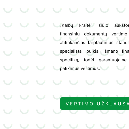
„Kalbų kraitė“ siūlo aukšt
finansinių dokumentų vertimo
atitinkančias tarptautinius stan
specialistai puikiai išmano fin
specifiką, todėl garantuojame 
patikimus vertimus.
VERTIMO UŽKLAUS