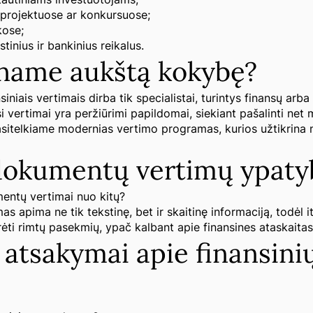
 projektuose ar konkursuose;
kose;
tinius ir bankinius reikalus.
iname aukštą kokybę?
siniais vertimais dirba tik specialistai, turintys finansų arb
i vertimai yra peržiūrimi papildomai, siekiant pašalinti net 
sitelkiame modernias vertimo programas, kurios užtikrina 
dokumentų vertimų ypaty
mentų vertimai nuo kitų?
 apima ne tik tekstinę, bet ir skaitinę informaciją, todėl it
rėti rimtų pasekmių, ypač kalbant apie finansines ataskaitas
r atsakymai apie finansini